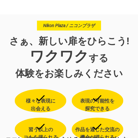
Nikon Plaza / ニコンプラザ
さぁ、新しい扉をひらこう!
ワクワク
する
体験をお楽しみください
様々な表現に
表現の可能性を
出会える
探究できる
習う以上の
作品を通じた交流の
コトを得られる
機会が得られる