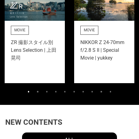
MOVIE
MOVIE
ZR 撮影スタイル別
NIKKOR Z 24-70mm
Lens Selection | 上田
f/2.8 S II | Special
晃司
Movie | yukkey
NEW CONTENTS