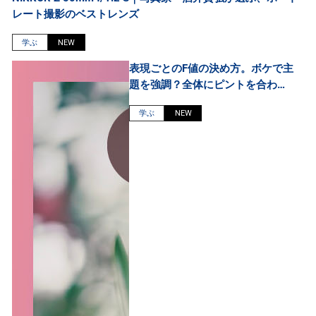
レート撮影のベストレンズ
学ぶ
NEW
表現ごとのF値の決め方。ボケで主
題を強調？全体にピントを合わせ
る？
学ぶ
NEW