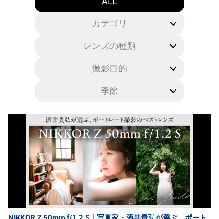
ALL
カテゴリ
レンズの種類
撮影目的
季節
NIKKOR Z 50mm f/1.2 S｜写真家・酒井貴弘が選ぶ、ポート