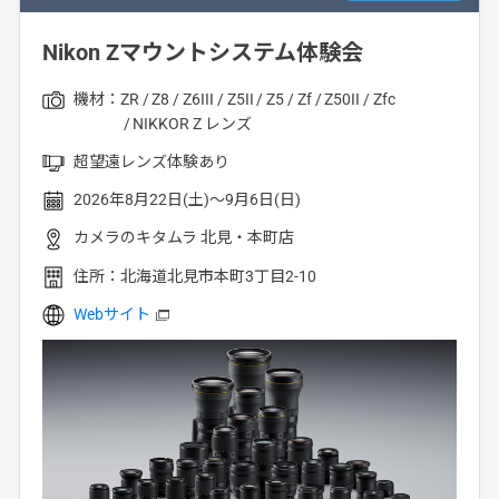
Nikon Zマウントシステム体験会
機材：
ZR
Z8
Z6III
Z5II
Z5
Zf
Z50II
Zfc
NIKKOR Z レンズ
超望遠レンズ体験あり
2026年8月22日(土)～9月6日(日)
カメラのキタムラ 北見・本町店
住所：
北海道北見市本町3丁目2-10
Webサイト