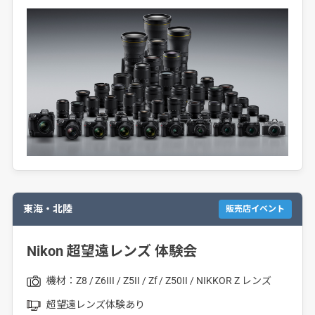
東海・北陸
販売店イベント
Nikon 超望遠レンズ 体験会
機材：
Z8
Z6III
Z5II
Zf
Z50II
NIKKOR Z レンズ
超望遠レンズ体験あり