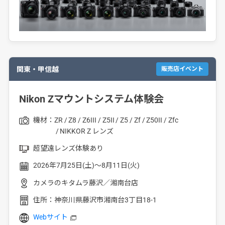
関東・甲信越
販売店イベント
Nikon Zマウントシステム体験会
機材：
ZR
Z8
Z6III
Z5II
Z5
Zf
Z50II
Zfc
NIKKOR Z レンズ
超望遠レンズ体験あり
2026年7月25日(土)～8月11日(火)
カメラのキタムラ藤沢／湘南台店
住所：
神奈川県藤沢市湘南台3丁目18-1
Webサイト