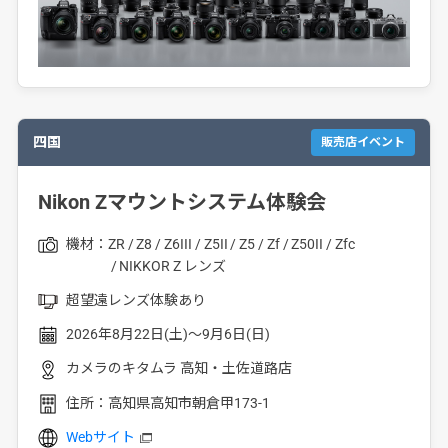
四国
販売店イベント
Nikon Zマウントシステム体験会
機材：
ZR
Z8
Z6III
Z5II
Z5
Zf
Z50II
Zfc
NIKKOR Z レンズ
超望遠レンズ体験あり
2026年8月22日(土)～9月6日(日)
カメラのキタムラ 高知・土佐道路店
住所：
高知県高知市朝倉甲173-1
Webサイト