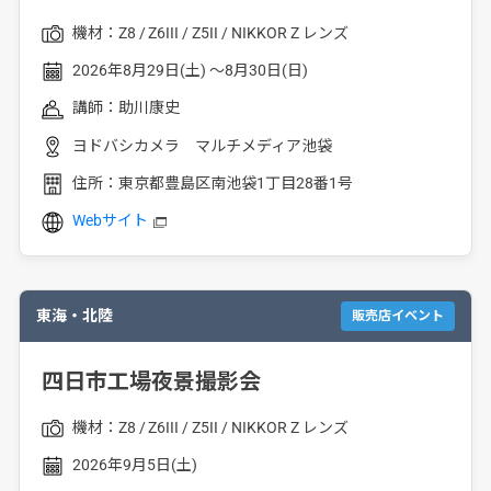
機材：
Z8
Z6III
Z5II
NIKKOR Z レンズ
2026年8月29日(土) ～8月30日(日)
講師：
助川康史
ヨドバシカメラ マルチメディア池袋
住所：
東京都豊島区南池袋1丁目28番1号
Webサイト
東海・北陸
販売店イベント
四日市工場夜景撮影会
機材：
Z8
Z6III
Z5II
NIKKOR Z レンズ
2026年9月5日(土)