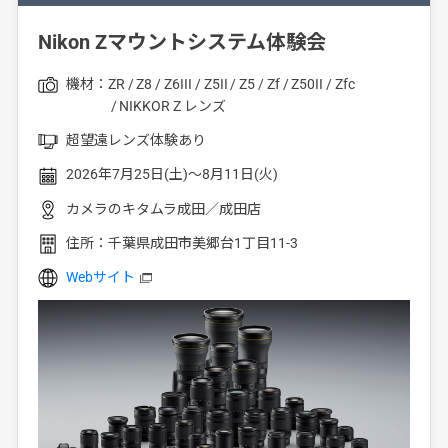
Nikon Zマウントシステム体験会
機材：
ZR
Z8
Z6III
Z5II
Z5
Zf
Z50II
Zfc
NIKKOR Z レンズ
超望遠レンズ体験あり
2026年7月25日(土)～8月11日(火)
カメラのキタムラ成田／成田店
住所：
千葉県成田市美郷台1丁目11-3
Webサイト