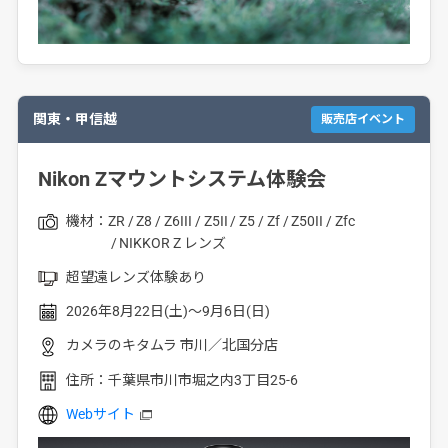
関東・甲信越
販売店イベント
Nikon Zマウントシステム体験会
機材：
ZR
Z8
Z6III
Z5II
Z5
Zf
Z50II
Zfc
NIKKOR Z レンズ
超望遠レンズ体験あり
2026年8月22日(土)～9月6日(日)
カメラのキタムラ 市川／北国分店
住所：
千葉県市川市堀之内3丁目25-6
Webサイト