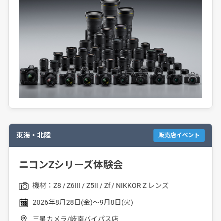
東海・北陸
販売店イベント
ニコンZシリーズ体験会
機材：
Z8
Z6III
Z5II
Zf
NIKKOR Z レンズ
2026年8月28日(金)～9月8日(火)
三星カメラ/岐南バイパス店