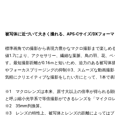
被写体に近づいて大きく撮れる、APS-Cサイズ/DXフォ
標準画角での撮影から表現力豊かなマクロ撮影まで楽しめる、使いや
値1.7により、アクセサリー、繊細な葉脈、鳥の羽、花、
す。最短撮影距離が0.16ｍと短いため、迫力のある被写
やフォーカスブリージングの抑制※3、スムーズな動画撮
気軽にクリエイティブな撮影をしたい方にとって、1本で表
※1 マクロレンズは本来、原寸大以上の倍率が得られる
と呼ぶ縮小光学系で等倍撮影ができるレンズを「マイクロ
※2 35mm判換算。
※3 レンズの特性上、被写体とレンズの距離によってはブ