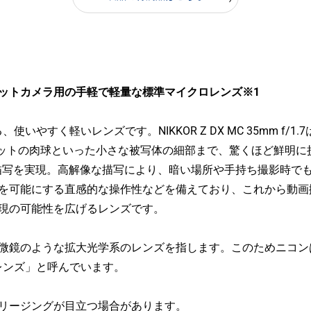
ーマットカメラ用の手軽で軽量な標準マイクロレンズ※1
すく軽いレンズです。NIKKOR Z DX MC 35mm f/1
ペットの肉球といった小さな被写体の細部まで、驚くほど鮮明
体描写を実現。高解像な描写により、暗い場所や手持ち撮影時で
影を可能にする直感的な操作性などを備えており、これから動画
現の可能性を広げるレンズです。
顕微鏡のような拡大光学系のレンズを指します。このためニコン
レンズ」と呼んでいます。
リージングが目立つ場合があります。