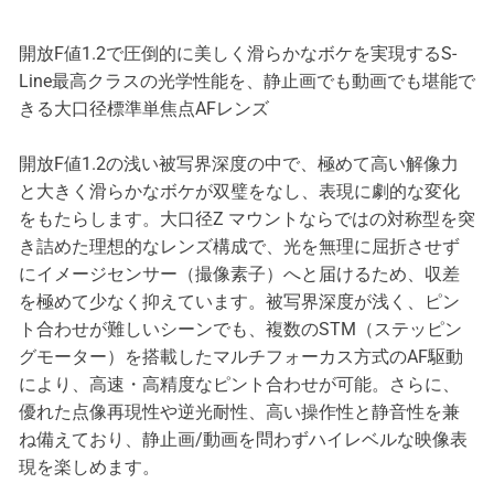
開放F値1.2で圧倒的に美しく滑らかなボケを実現するS-
Line最高クラスの光学性能を、静止画でも動画でも堪能で
きる大口径標準単焦点AFレンズ
開放F値1.2の浅い被写界深度の中で、極めて高い解像力
と大きく滑らかなボケが双璧をなし、表現に劇的な変化
をもたらします。大口径Z マウントならではの対称型を突
き詰めた理想的なレンズ構成で、光を無理に屈折させず
にイメージセンサー（撮像素子）へと届けるため、収差
を極めて少なく抑えています。被写界深度が浅く、ピン
ト合わせが難しいシーンでも、複数のSTM（ステッピン
グモーター）を搭載したマルチフォーカス方式のAF駆動
により、高速・高精度なピント合わせが可能。さらに、
優れた点像再現性や逆光耐性、高い操作性と静音性を兼
ね備えており、静止画/動画を問わずハイレベルな映像表
現を楽しめます。