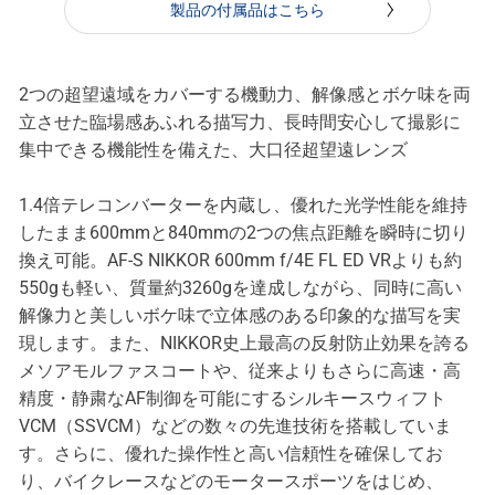
製品の付属品はこちら
2つの超望遠域をカバーする機動力、解像感とボケ味を両
立させた臨場感あふれる描写力、長時間安心して撮影に
集中できる機能性を備えた、大口径超望遠レンズ
1.4倍テレコンバーターを内蔵し、優れた光学性能を維持
したまま600mmと840mmの2つの焦点距離を瞬時に切り
換え可能。AF-S NIKKOR 600mm f/4E FL ED VRよりも約
550gも軽い、質量約3260gを達成しながら、同時に高い
解像力と美しいボケ味で立体感のある印象的な描写を実
現します。また、NIKKOR史上最高の反射防止効果を誇る
メソアモルファスコートや、従来よりもさらに高速・高
精度・静粛なAF制御を可能にするシルキースウィフト
VCM（SSVCM）などの数々の先進技術を搭載していま
す。さらに、優れた操作性と高い信頼性を確保してお
り、バイクレースなどのモータースポーツをはじめ、