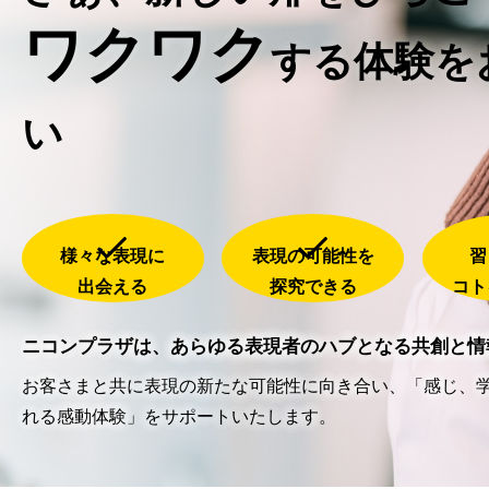
ワクワク
する
体験を
い
様々な表現に
表現の可能性を
習
出会える
探究できる
コト
ニコンプラザは、あらゆる表現者のハブとなる共創と情
お客さまと共に表現の新たな可能性に向き合い、「感じ、
れる感動体験」をサポートいたします。