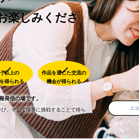
お楽しみくださ
う以上の
作品を通じた交流の
を得られる
機会が得られる
報発信の場です。
ニ
学び、そして限界に挑戦することで得ら