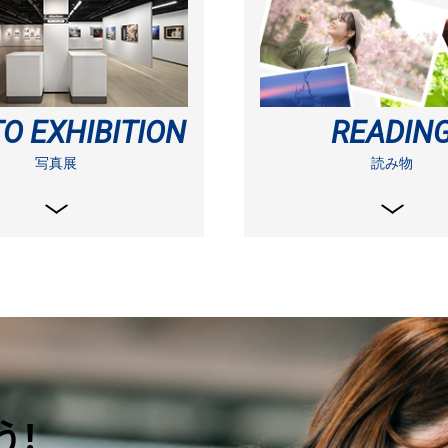
O EXHIBITION
READIN
写真展
読み物
!