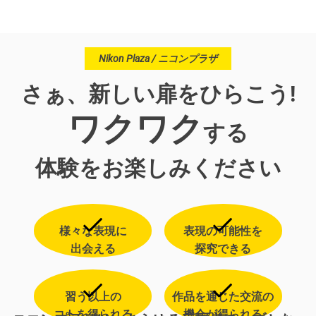
Nikon Plaza / ニコンプラザ
さぁ、新しい扉をひらこう!
ワクワク
する
体験をお楽しみください
様々な表現に
表現の可能性を
出会える
探究できる
習う以上の
作品を通じた交流の
コトを得られる
機会が得られる