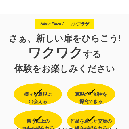
Nikon Plaza / ニコンプラザ
さぁ、新しい扉をひらこう!
ワクワク
する
体験をお楽しみください
様々な表現に
表現の可能性を
出会える
探究できる
習う以上の
作品を通じた交流の
コトを得られる
機会が得られる