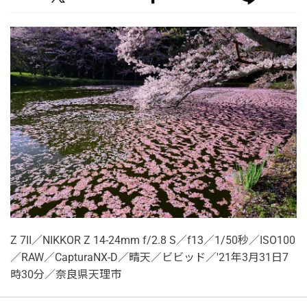
Z 7II／NIKKOR Z 14-24mm f/2.8 S／f13／1/50秒／ISO100
／RAW／CapturaNX-D／晴天／ビビッド／'21年3月31日7
時30分／奈良県天理市