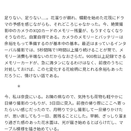
足りない、足りない……。花溜りが崩れ、蠕動を始めた花筏にドラ
マの予感を感じながらも、それどころじゃなかった。今、絶賛撮
影中のカメラのXQDカードのメモリー残量が、もうすぐなくなり
そうなのだ。自業自得である。カメラのメモリーとバッテリーは
余裕をもって準備するのが基本中の基本。最近はまっているインタ
ーバル撮影では、5秒間隔で1時間以上撮り続けることが常で、メ
モリー消費も半端ないのだからなおさらだ。900枚以上記録できる
メモリーカードが、急に満タンになるわけはなく、前夜のうちに
対処しておけば、この七変化する花絵柄に見とれる余裕もあった
だろうに、情けない話である。
＊
今、私は奈良にいる。お隣の県なので、気持ちも荷物も軽やかに
日帰り撮影のつもりが、3日目に突入。前夜の帰り際にここへ寄っ
たらいい感じだったので、月明りで少し撮影して一旦帰りかけた
が、思い直してもう一日、居残ることにした。早朝、ぎっしり溜ま
り過ぎた感のあった花水面は、光が届き始めるとばらけだし、マ
ーブル模様を描き始めている。