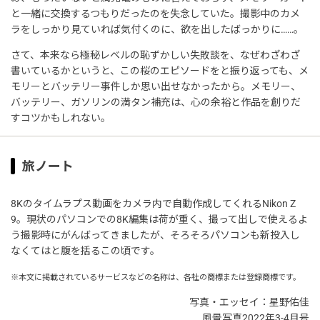
と一緒に交換するつもりだったのを失念していた。撮影中のカメ
ラをしっかり見ていれば気付くのに、欲を出したばっかりに……。
さて、本来なら極秘レベルの恥ずかしい失敗談を、なぜわざわざ
書いているかというと、この桜のエピソードをと振り返っても、メ
モリーとバッテリー事件しか思い出せなかったから。メモリー、
バッテリー、ガソリンの満タン補充は、心の余裕と作品を創りだ
すコツかもしれない。
旅ノート
8Kのタイムラプス動画をカメラ内で自動作成してくれるNikon Z
9。現状のパソコンでの8K編集は荷が重く、撮って出しで使えるよ
う撮影時にがんばってきましたが、そろそろパソコンも新投入し
なくてはと腹を括るこの頃です。
※本文に掲載されているサービスなどの名称は、各社の商標または登録商標です。
写真・エッセイ：星野佑佳
風景写真2022年3-4月号