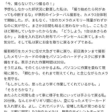
「今、撮らないでいつ撮るの！」
予想もしなかった好状況に歓喜した私は、「撮り始めたら何があ
っても中断するな」が鉄則のインターバル撮影を、カメラ2台体制
で開始した。が、まもなく、1台のカメラのメモリー残量がわずか
なのに気が付く。まさか3日間も粘ると思わなかったし、ここもさ
ほど期待していなかったからなあ。「どうしよう。1台はあきらめ
るか」。お金を入れ忘れた財布でバーゲンセールに来てしまった
気分だ。そして私は家にお金を取りに戻るタイプである。
撮影続行をカメラに任せ大急ぎで車に戻り、前日満タンまで撮影
したメモリーカードの中身をパソコンのハードディスクに移す準
備をする。表示された作業時間は20分。
そうだよね。そのくらいかかるよね。パソコンに作業を委ねて現
場に戻り、「頼むから、それまで耐えてくれ」と念じながらカメラ
を見守る。
「もしかしたら、思ったより早く作業してくれているかも。」
「そろそろかな？」
あたふたと何度も走って車に様子を見にいっては手ぶらで戻る私。
20分後。なんとかギリギリ間に合い、空になったメモリーカード
を入れ替える。よし、これでバッチリ。安堵した私が見つめるな
か、三脚に固定した2台のカメラは、無音のサイレントモードで