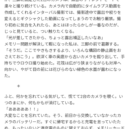
粛々と撮り続けている。カメラ内で自動的にタイムラプス動画を
作成してくれるインターバル撮影では、撮影途中で露出や絞りを
変えるとギクシャクした動画になってしまうのでお触り厳禁。撮
り初めに気合を入れたら、あとはほったらかしが一番なのだが、
じっと見ていると、つい触りたくなる。
「光が差してきたから、ちょっと露出補正したいなあ」
メモリー問題が解決して暇になった私は、三脚の前で葛藤する。
「そうだ。ここでやきもきするより、いろんな構図の静止画をお
さえておこう」。欲深く車の奥底から古いカメラを掘り出して、手
持ちでウロウロ撮り始めた。花筏は広がり狭まりながらも対岸へ
向かい、やがて目の前には花びらのない緑色の水面が露わになっ
た。
＊
ふと、何かを忘れている気がして、慌てて2台のカメラを覗く。い
つのまにか、何もかもが消灯している。
「あああああ！！」
大変なことを忘れていた。そう、前日から交換していなかったカ
メラのバッテリーだ。すぐに帰宅するからと充電を怠っていたた
め、もったいないと満充電のものに替えておらず、メモリーカード