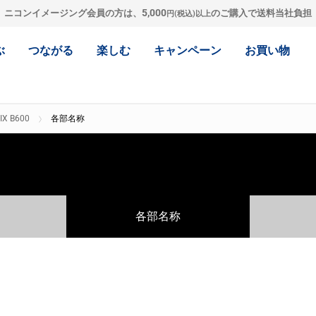
5,000
ニコンイメージング会員の方は、
のご購入で送料当社負担
円(税込)以上
ぶ
つながる
楽しむ
キャンペーン
お買い物
IX B600
各部名称
各部名称