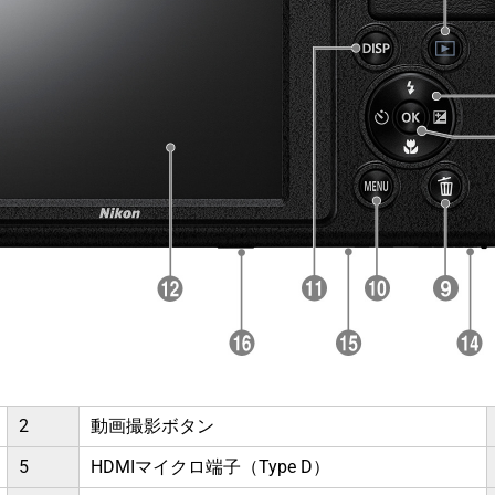
2
動画撮影ボタン
5
HDMIマイクロ端子（Type D）