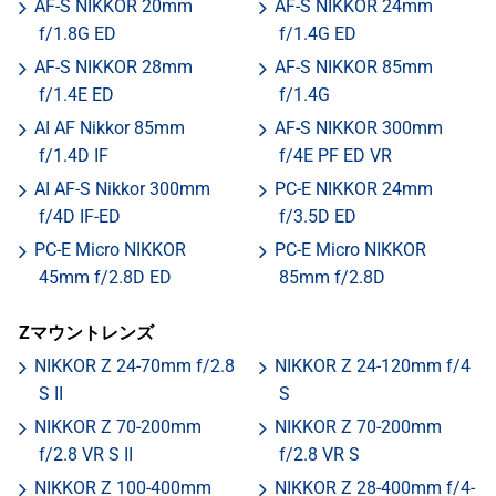
AF-S NIKKOR 20mm
AF-S NIKKOR 24mm
f/1.8G ED
f/1.4G ED
AF-S NIKKOR 28mm
AF-S NIKKOR 85mm
f/1.4E ED
f/1.4G
AI AF Nikkor 85mm
AF-S NIKKOR 300mm
f/1.4D IF
f/4E PF ED VR
AI AF-S Nikkor 300mm
PC-E NIKKOR 24mm
f/4D IF-ED
f/3.5D ED
PC-E Micro NIKKOR
PC-E Micro NIKKOR
45mm f/2.8D ED
85mm f/2.8D
Zマウントレンズ
NIKKOR Z 24-70mm f/2.8
NIKKOR Z 24-120mm f/4
S II
S
NIKKOR Z 70-200mm
NIKKOR Z 70-200mm
f/2.8 VR S II
f/2.8 VR S
NIKKOR Z 100-400mm
NIKKOR Z 28-400mm f/4-