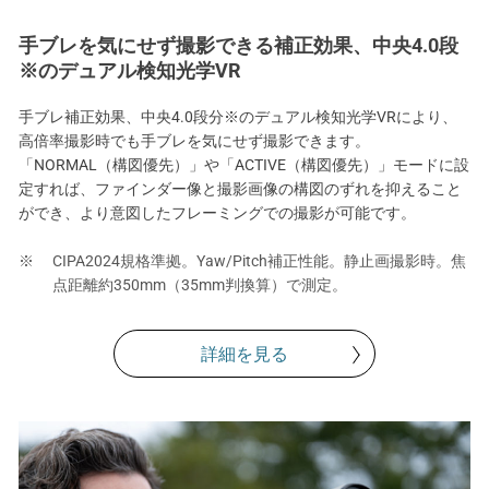
手ブレを気にせず撮影できる補正効果、中央4.0段
※のデュアル検知光学VR
手ブレ補正効果、中央4.0段分※のデュアル検知光学VRにより、
高倍率撮影時でも手ブレを気にせず撮影できます。
「NORMAL（構図優先）」や「ACTIVE（構図優先）」モードに設
定すれば、ファインダー像と撮影画像の構図のずれを抑えること
ができ、より意図したフレーミングでの撮影が可能です。
CIPA2024規格準拠。Yaw/Pitch補正性能。静止画撮影時。焦
点距離約350mm（35mm判換算）で測定。
詳細を見る