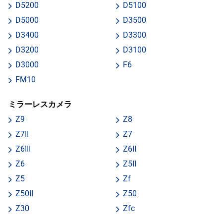
D5200
D5100
D5000
D3500
D3400
D3300
D3200
D3100
D3000
F6
FM10
ミラーレスカメラ
Z9
Z8
Z7II
Z7
Z6III
Z6II
Z6
Z5II
Z5
Zf
Z50II
Z50
Z30
Zfc