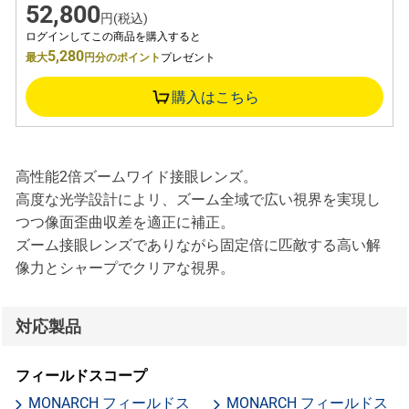
52,800
円(税込)
ログインしてこの商品を購入すると
5,280
最大
円分のポイント
プレゼント
購入はこちら
高性能2倍ズームワイド接眼レンズ。
高度な光学設計によリ、ズーム全域で広い視界を実現し
つつ像面歪曲収差を適正に補正。
ズーム接眼レンズでありながら固定倍に匹敵する高い解
像力とシャープでクリアな視界。
対応製品
フィールドスコープ
MONARCH フィールドス
MONARCH フィールドス