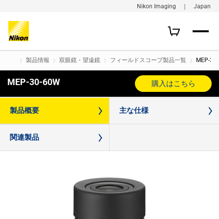
Nikon Imaging ｜ Japan
製品情報
双眼鏡・望遠鏡
フィールドスコープ製品一覧
MEP-30
MEP-30-60W
購入はこちら
製品概要
主な仕様
関連製品