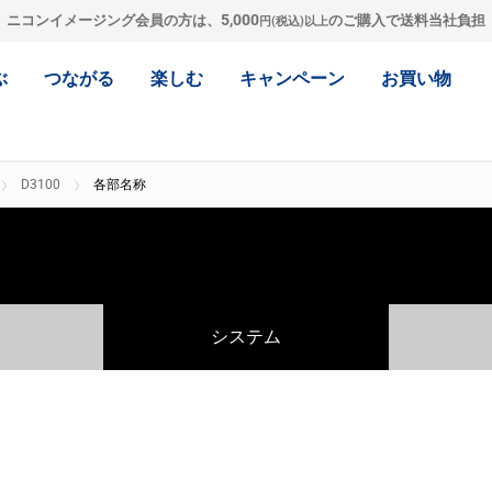
5,000
ニコンイメージング会員の方は、
のご購入で送料当社負担
円(税込)以上
ぶ
つながる
楽しむ
キャンペーン
お買い物
D3100
各部名称
システム