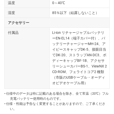
温度
0～40℃
湿度
85％以下（結露しないこと）
アクセサリー
付属品
Li-ion リチャージャブルバッテリ
ーEN-EL14（端子カバー付）、バ
ッテリーチャージャーMH-24、ア
イピースキャップDK-5、接眼目当
てDK-20、ストラップAN-DC3、ボ
ディーキャップBF-1B、アクセサ
リーシューカバーBS-1、ViewNX 2
CD-ROM、フェライトコア2 種類
（市販のUSBケーブル・オーディ
オビデオケーブル用）
• 仕様中のデータは特に記載のある場合を除き、全て常温（20℃）フル
充電バッテリー使用時のものです。
• 仕様・性能は予告なく変更することがありますので、ご了承くださ
い。