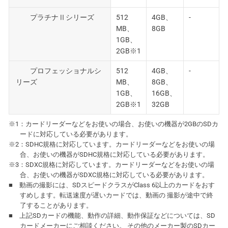
プラチナⅡシリーズ
512
4GB、
-
MB、
8GB
1GB、
2GB※1
プロフェッショナルシ
512
4GB、
-
リーズ
MB、
8GB、
1GB、
16GB、
2GB※1
32GB
※1：カードリーダーなどをお使いの場合、お使いの機器が2GBのSDカ
ードに対応している必要があります。
※2：SDHC規格に対応しています。カードリーダーなどをお使いの場
合、お使いの機器がSDHC規格に対応している必要があります。
※3：SDXC規格に対応しています。カードリーダーなどをお使いの場
合、お使いの機器がSDXC規格に対応している必要があります。
■ 動画の撮影には、SDスピードクラスがClass 6以上のカードをおす
すめします。転送速度が遅いカードでは、動画の 撮影が途中で終
了することがあります。
■ 上記SDカードの機能、動作の詳細、動作保証などについては、SD
カードメーカーにご相談ください。 その他のメーカー製のSDカー