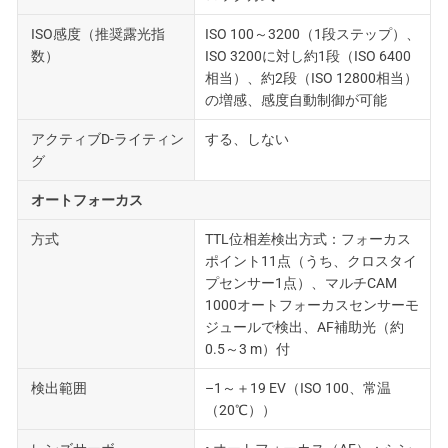
ISO感度（推奨露光指
ISO 100～3200（1段ステップ）、
数）
ISO 3200に対し約1段（ISO 6400
相当）、約2段（ISO 12800相当）
の増感、感度自動制御が可能
アクティブD-ライティン
する、しない
グ
オートフォーカス
方式
TTL位相差検出方式：フォーカス
ポイント11点（うち、クロスタイ
プセンサー1点）、マルチCAM
1000オートフォーカスセンサーモ
ジュールで検出、AF補助光（約
0.5～3 m）付
検出範囲
–1～＋19 EV（ISO 100、常温
（20℃））