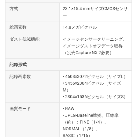
方式
23.1×15.4 mmサイズCMOSセンサ
ー
総画素数
14.8メガピクセル
ダスト低減機能
イメージセンサークリーニング、
イメージダストオフデータ取得
（別売Capture NX 2必要）
記録形式
記録画素数
• 4608×3072ピクセル（サイズL）
• 3456×2304ピクセル（サイズ
M）
• 2304×1536ピクセル（サイズS）
画質モード
• RAW
• JPEG-Baseline準拠、圧縮率
（約）：FINE（1/4）、
NORMAL（1/8）、
BASIC（1/16）