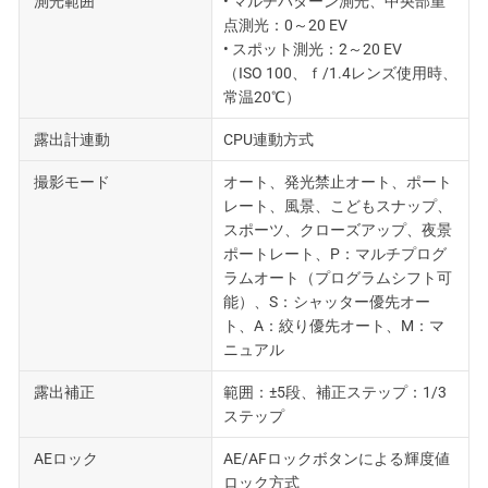
測光範囲
• マルチパターン測光、中央部重
点測光：0～20 EV
• スポット測光：2～20 EV
（ISO 100、ｆ/1.4レンズ使用時、
常温20℃）
露出計連動
CPU連動方式
撮影モード
オート、発光禁止オート、ポート
レート、風景、こどもスナップ、
スポーツ、クローズアップ、夜景
ポートレート、P：マルチプログ
ラムオート（プログラムシフト可
能）、S：シャッター優先オー
ト、A：絞り優先オート、M：マ
ニュアル
露出補正
範囲：±5段、補正ステップ：1/3
ステップ
AEロック
AE/AFロックボタンによる輝度値
ロック方式