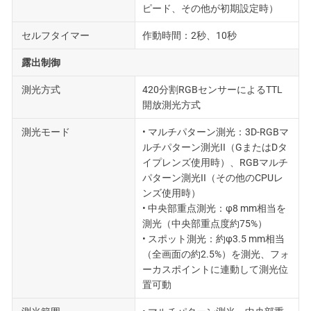
ピード、その他が初期設定時）
セルフタイマー
作動時間：2秒、10秒
露出制御
測光方式
420分割RGBセンサーによるTTL
開放測光方式
測光モード
• マルチパターン測光：3D-RGBマ
ルチパターン測光II（GまたはDタ
イプレンズ使用時）、RGBマルチ
パターン測光II（その他のCPUレ
ンズ使用時）
• 中央部重点測光：φ8 mm相当を
測光（中央部重点度約75%）
• スポット測光：約φ3.5 mm相当
（全画面の約2.5%）を測光、フォ
ーカスポイントに連動して測光位
置可動