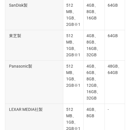
SanDisk製
512
4GB、
64GB
MB、
8GB、
1GB、
16GB
2GB※1
東芝製
512
4GB、
64GB
MB、
8GB、
1GB、
16GB、
2GB※1
32GB
Panasonic製
512
4GB、
48GB、
MB、
6GB、
64GB
1GB、
8GB、
2GB※1
12GB、
16GB、
32GB
LEXAR MEDIA社製
512
4GB、
-
MB、
8GB
1GB、
2GB※1