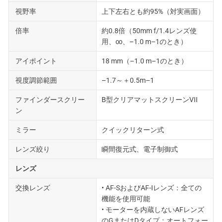
視野率
上下左右とも約95%（対実画面）
倍率
約0.8倍（50mm f/1.4レンズ使
用、∞、–1.0 m–1のとき）
アイポイント
18 mm（–1.0 m–1のとき）
視度調節範囲
–1.7～＋0.5m–1
ファインダースクリー
B型クリアマットスクリーンVII
ン
ミラー
クイックリターン式
レンズ絞り
瞬間復元式、電子制御式
レンズ
交換レンズ
• AF-SおよびAF-Iレンズ：全ての
機能を使用可能
• モーターを内蔵しないAFレンズ
のGまたはDタイプ：オートフォー