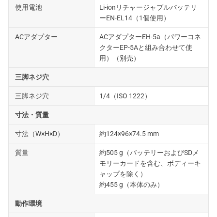
使用電池
Li-ionリチャージャブルバッテリ
ーEN-EL14（1個使用）
ACアダプター
ACアダプターEH-5a（パワーコネ
クターEP-5Aと組み合わせて使
用）（別売）
三脚ネジ穴
三脚ネジ穴
1/4（ISO 1222）
寸法・質量
寸法（W×H×D）
約124×96×74.5 mm
質量
約505 g（バッテリーおよびSDメ
モリーカードを含む、ボディーキ
ャップを除く）
約455 g（本体のみ）
動作環境