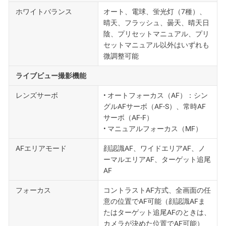
ホワイトバランス
オート、電球、蛍光灯（7種）、
晴天、フラッシュ、曇天、晴天日
陰、プリセットマニュアル、プリ
セットマニュアル以外はいずれも
微調整可能
ライブビュー撮影機能
レンズサーボ
• オートフォーカス（AF）：シン
グルAFサーボ（AF-S）、常時AF
サーボ（AF-F）
• マニュアルフォーカス（MF）
AFエリアモード
顔認識AF、ワイドエリアAF、ノ
ーマルエリアAF、ターゲット追尾
AF
フォーカス
コントラストAF方式、全画面の任
意の位置でAF可能（顔認識AFま
たはターゲット追尾AFのときは、
カメラが決めた位置でAF可能）