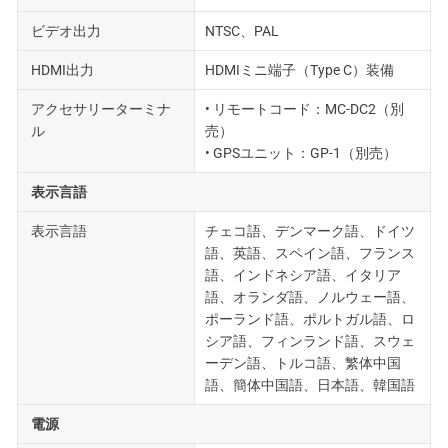
ビデオ出力
NTSC、PAL
HDMI出力
HDMIミニ端子（Type C）装備
アクセサリーターミナ
• リモートコード：MC-DC2（別
ル
売）
• GPSユニット：GP-1（別売）
表示言語
表示言語
チェコ語、デンマーク語、ドイツ
語、英語、スペイン語、フランス
語、インドネシア語、イタリア
語、オランダ語、ノルウェー語、
ポーランド語、ポルトガル語、ロ
シア語、フィンランド語、スウェ
ーデン語、トルコ語、繁体中国
語、簡体中国語、日本語、韓国語
電源