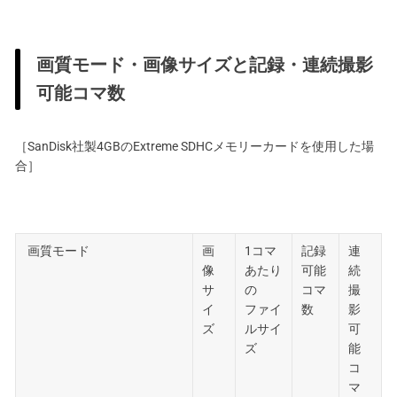
画質モード・画像サイズと記録・連続撮影
可能コマ数
［SanDisk社製4GBのExtreme SDHCメモリーカードを使用した場
合］
画質モード
画
1コマ
記録
連
像
あたり
可能
続
サ
の
コマ
撮
イ
ファイ
数
影
ズ
ルサイ
可
ズ
能
コ
マ