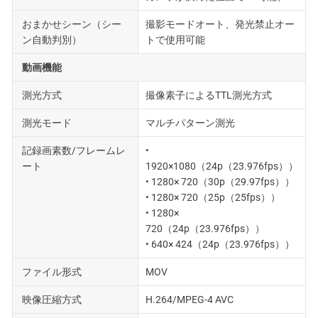
おまかせシーン（シー
撮影モードオート、発光禁止オー
ン自動判別）
トで使用可能
動画機能
測光方式
撮像素子によるTTL測光方式
測光モード
マルチパターン測光
記録画素数/フレームレ
•
ート
1920×1080（24p（23.976fps））
• 1280× 720（30p（29.97fps））
• 1280× 720（25p（25fps））
• 1280×
720（24p（23.976fps））
• 640× 424（24p（23.976fps））
ファイル形式
MOV
映像圧縮方式
H.264/MPEG-4 AVC