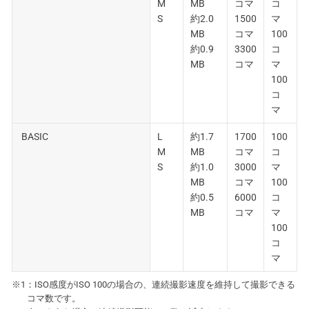
M
MB
コマ
コ
S
約2.0
1500
マ
MB
コマ
100
約0.9
3300
コ
MB
コマ
マ
100
コ
マ
BASIC
L
約1.7
1700
100
M
MB
コマ
コ
S
約1.0
3000
マ
MB
コマ
100
約0.5
6000
コ
MB
コマ
マ
100
コ
マ
※1：ISO感度がISO 100の場合の、連続撮影速度を維持して撮影できる
コマ数です。