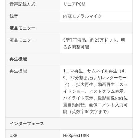
音声記録方式
リニアPCM
録音
内蔵モノラルマイク
液晶モニター
液晶モニター
3型TFT液晶、約23万ドット、明
るさ調整可能
再生機能
再生機能
1コマ再生、サムネイル再生（4、
9、72分割またはカレンダーモー
ド）、拡大再生、動画再生、スラ
イドショー、ヒストグラム表示、
ハイライト表示、撮影画像の縦位
置自動回転、画像コメント入力可
能（英数字36文字まで）
インターフェース
USB
Hi-Speed USB