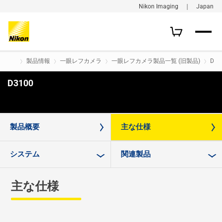
Nikon Imaging ｜ Japan
製品情報
一眼レフカメラ
一眼レフカメラ製品一覧 (旧製品)
D31
D3100
購入はこちら
製品概要
主な仕様
システム
関連製品
主な仕様