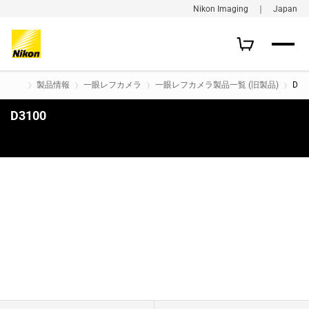
Nikon Imaging ｜ Japan
製品情報
一眼レフカメラ
一眼レフカメラ製品一覧 (旧製品)
D31
D3100
購入はこちら