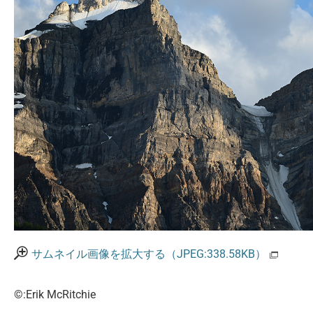
サムネイル画像を拡大する（JPEG:338.58KB）
©:Erik McRitchie