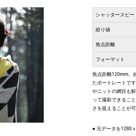
シャッタースピー
絞り値
焦点距離
フォーマット
焦点距離120mm
たポートレートです
やニットの網目も鮮
って撮影できること
さを捉えることが可
● 元データを1280