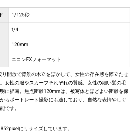
ド
1/125秒
f/4
120mm
ニコンFXフォーマット
、絞り開放で背景の木立をぼかして、女性の存在感を際立たせ
。女性の服やスカーフそれぞれの質感、女性の細い髪の毛
明に描写。焦点距離120mmは、被写体とほどよい距離を保
からポートレート撮影にも適しており、自然な表情やしぐ
能です。
ｘ852pixelにリサイズしています。