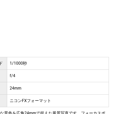
ド
1/1000秒
f/4
24mm
ニコンFXフォーマット
な景色を広角24mmで捉えた風景写真です。フォーカスポ