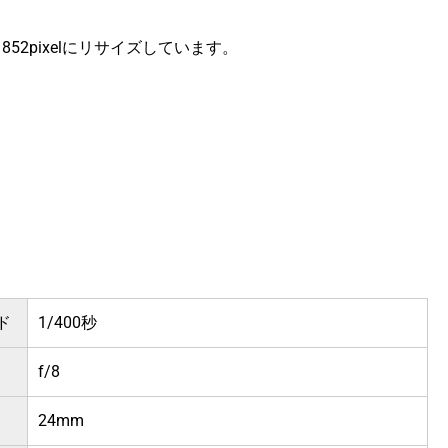
ｘ852pixelにリサイズしています。
ド
1/400秒
f/8
24mm