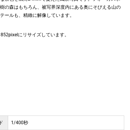
樹の森はもちろん、被写界深度内にある奥にそびえる山の
テールも、精緻に解像しています。
ｘ852pixelにリサイズしています。
ド
1/400秒