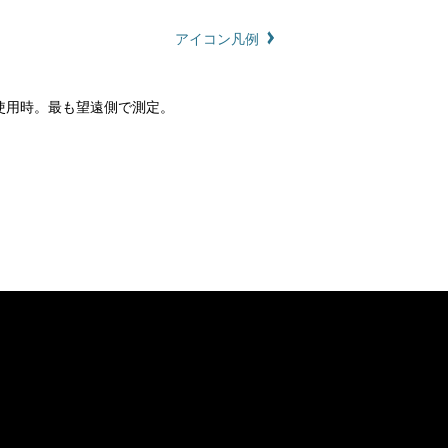
アイコン凡例
ラ使用時。最も望遠側で測定。