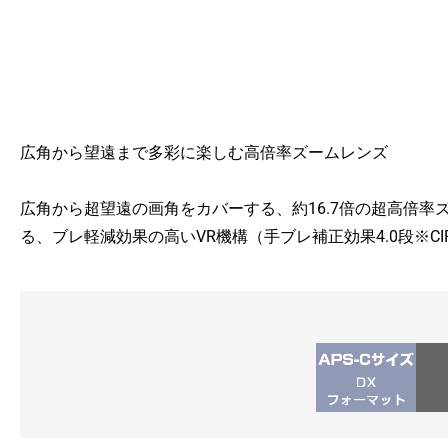
広角から望遠まで多彩に楽しむ高倍率ズームレンズ
広角から超望遠の画角をカバーする、約16.7倍の超高倍
る、ブレ軽減効果の高いVR機構（手ブレ補正効果4.0段※C