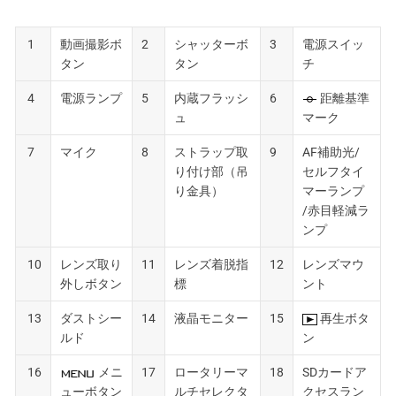
1
動画撮影ボ
2
シャッターボ
3
電源スイッ
タン
タン
チ
4
電源ランプ
5
内蔵フラッシ
6
距離基準
ュ
マーク
7
マイク
8
ストラップ取
9
AF補助光/
り付け部（吊
セルフタイ
り金具）
マーランプ
/赤目軽減ラ
ンプ
10
レンズ取り
11
レンズ着脱指
12
レンズマウ
外しボタン
標
ント
13
ダストシー
14
液晶モニター
15
再生ボタ
ルド
ン
16
メニ
17
ロータリーマ
18
SDカードア
ューボタン
ルチセレクタ
クセスラン