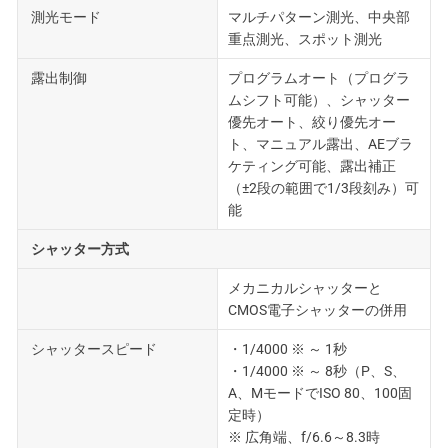
測光モード
マルチパターン測光、中央部
重点測光、スポット測光
露出制御
プログラムオート（プログラ
ムシフト可能）、シャッター
優先オート、絞り優先オー
ト、マニュアル露出、AEブラ
ケティング可能、露出補正
（±2段の範囲で1/3段刻み）可
能
シャッター方式
メカニカルシャッターと
CMOS電子シャッターの併用
シャッタースピード
・1/4000 ※ ～ 1秒
・1/4000 ※ ～ 8秒（P、S、
A、MモードでISO 80、100固
定時）
※ 広角端、f/6.6～8.3時