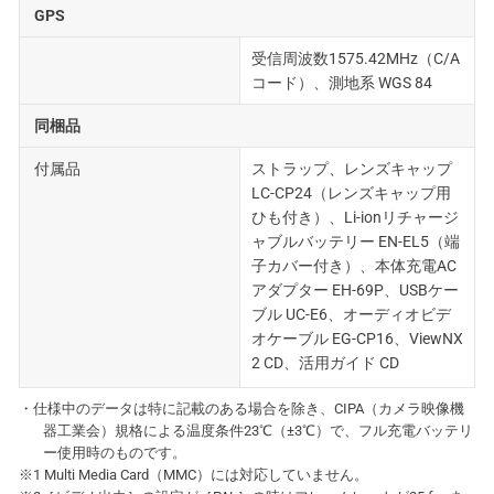
GPS
受信周波数1575.42MHz（C/A
コード）、測地系 WGS 84
同梱品
付属品
ストラップ、レンズキャップ
LC-CP24（レンズキャップ用
ひも付き）、Li-ionリチャージ
ャブルバッテリー EN-EL5（端
子カバー付き）、本体充電AC
アダプター EH-69P、USBケー
ブル UC-E6、オーディオビデ
オケーブル EG-CP16、ViewNX
2 CD、活用ガイド CD
・仕様中のデータは特に記載のある場合を除き、CIPA（カメラ映像機
器工業会）規格による温度条件23℃（±3℃）で、フル充電バッテリ
ー使用時のものです。
※1 Multi Media Card（MMC）には対応していません。