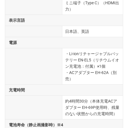
ミニ端子（Type C）（HDMI出
力）
表示言語
日本語、英語
電源
・Li-ionリチャージャブルバッ
テリー EN-EL5（リチウムイオ
ン充電池：付属）×1個
・ACアダプター EH-62A（別
売）
充電時間
約4時間30分（本体充電ACア
ダプター EH-69P使用時、残量
のない状態からの充電時間）
電池寿命（静止画撮影時）※4