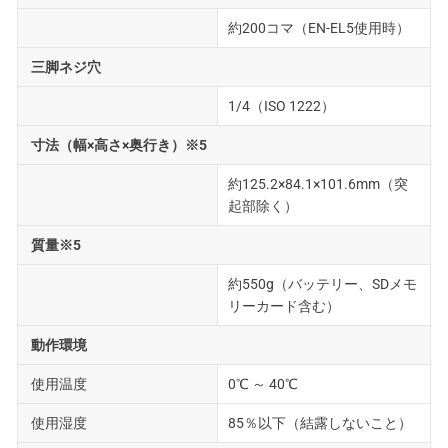
約200コマ（EN-EL5使用時）
三脚ネジ穴
1/4（ISO 1222）
寸法（幅×高さ×奥行き）※5
約125.2×84.1×101.6mm（突
起部除く）
質量※5
約550g（バッテリー、SDメモ
リーカード含む）
動作環境
使用温度
0℃ ～ 40℃
使用湿度
85％以下（結露しないこと）