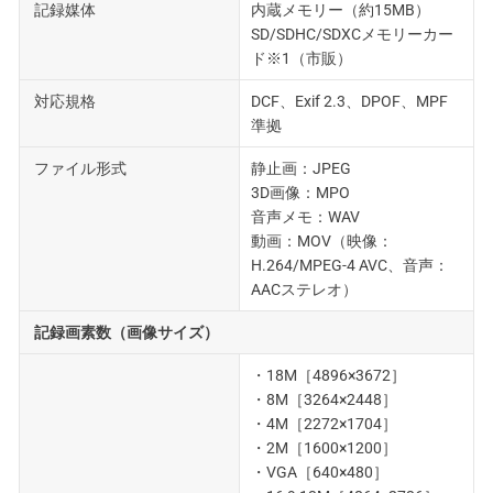
記録媒体
内蔵メモリー（約15MB）
SD/SDHC/SDXCメモリーカー
ド※1（市販）
対応規格
DCF、Exif 2.3、DPOF、MPF
準拠
ファイル形式
静止画：JPEG
3D画像：MPO
音声メモ：WAV
動画：MOV（映像：
H.264/MPEG-4 AVC、音声：
AACステレオ）
記録画素数（画像サイズ）
・18M［4896×3672］
・8M［3264×2448］
・4M［2272×1704］
・2M［1600×1200］
・VGA［640×480］