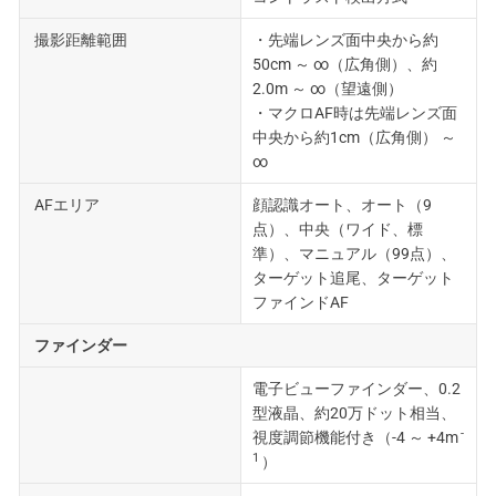
撮影距離範囲
・先端レンズ面中央から約
50cm ～ ∞（広角側）、約
2.0m ～ ∞（望遠側）
・マクロAF時は先端レンズ面
中央から約1cm（広角側） ～
∞
AFエリア
顔認識オート、オート（9
点）、中央（ワイド、標
準）、マニュアル（99点）、
ターゲット追尾、ターゲット
ファインドAF
ファインダー
電子ビューファインダー、0.2
型液晶、約20万ドット相当、
-
視度調節機能付き（-4 ～ +4m
1
）