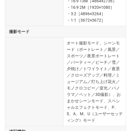
・16:9 13M［4864×2736］
・16:9 2M［1920×1080］
・3:2［4896×3264］
・1:1［3672×3672］
撮影モード
オート撮影モード、シーンモ
ード（ポートレート／風景／
スポーツ／夜景ポートレート
／パーティー／ビーチ／雪／
夕焼け／トワイライト／夜景
／クローズアップ／料理／ミ
ュージアム／打ち上げ花火／
モノクロコピー／逆光／パノ
ラマ／ペット／3D撮影）、お
まかせシーンモード、スペシ
ャルエフェクトモード、P、
S、A、M、U（ユーザーセッテ
ィング）モード