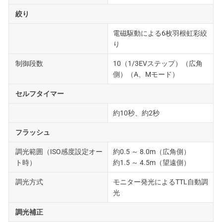
絞り
電磁駆動による6枚羽根虹彩絞
り
制御段数
10（1/3EVステップ）（広角
側）（A、Mモード）
セルフタイマー
約10秒、約2秒
フラッシュ
調光範囲（ISO感度設定オー
約0.5 ～ 8.0m（広角側）
ト時）
約1.5 ～ 4.5m（望遠側）
調光方式
モニター発光によるTTL自動調
光
調光補正