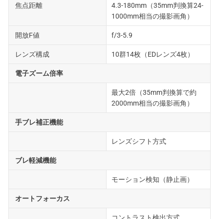
焦点距離
4.3-180mm（35mm判換算24-
1000mm相当の撮影画角）
開放F値
f/3-5.9
レンズ構成
10群14枚（EDレンズ4枚）
電子ズーム倍率
最大2倍（35mm判換算で約
2000mm相当の撮影画角）
手ブレ補正機能
レンズシフト方式
ブレ軽減機能
モーション検知（静止画）
オートフォーカス
コントラスト検出方式