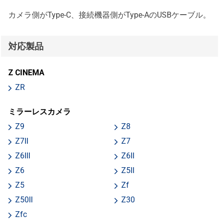
カメラ側がType-C、接続機器側がType-AのUSBケーブル。
対応製品
Z CINEMA
ZR
ミラーレスカメラ
Z9
Z8
Z7II
Z7
Z6III
Z6II
Z6
Z5II
Z5
Zf
Z50II
Z30
Zfc