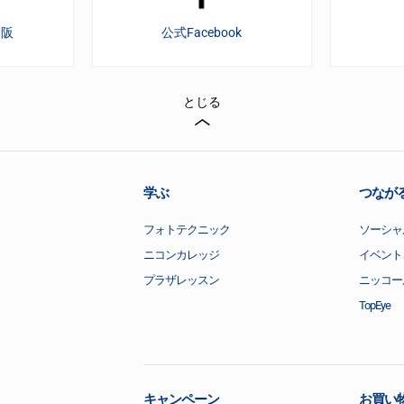
大阪
公式Facebook
とじる
学ぶ
つなが
フォトテクニック
ソーシャ
ニコンカレッジ
イベント
プラザレッスン
ニッコー
TopEye
キャンペーン
お買い