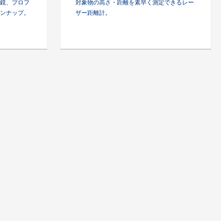
鏡、プロフ
対象物の高さ・距離を素早く測定できるレー
ンナップ。
ザー距離計。