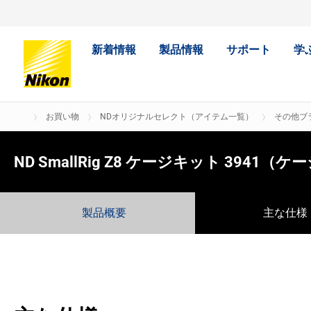
新着情報
製品情報
サポート
学
お買い物
NDオリジナルセレクト（アイテム一覧）
その他ブ
ND SmallRig Z8 ケージキット 394
製品概要
主な仕様