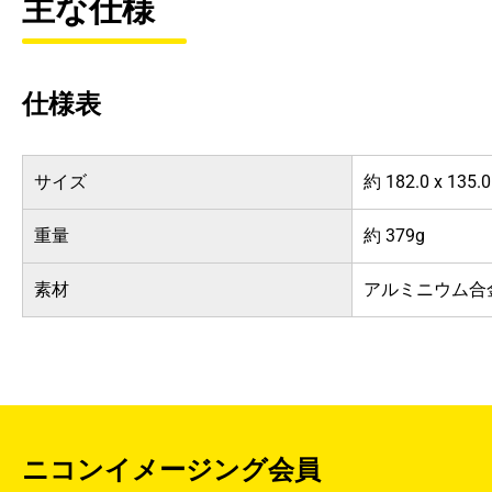
主な仕様
仕様表
サイズ
約 182.0 x 135.
重量
約 379g
素材
アルミニウム合
ニコンイメージング会員