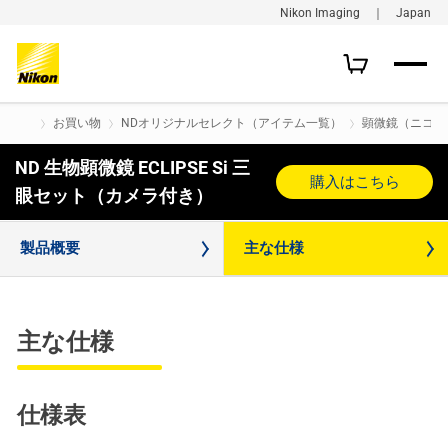
Nikon Imaging ｜ Japan
お買い物
NDオリジナルセレクト（アイテム一覧）
顕微鏡（ニコン
ND 生物顕微鏡 ECLIPSE Si 三
購入はこちら
眼セット（カメラ付き）
製品概要
主な仕様
主な仕様
仕様表