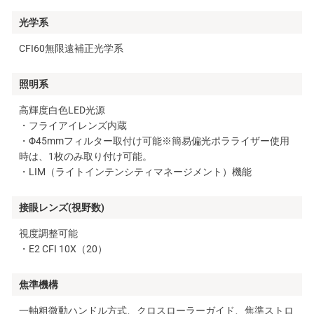
光学系
CFI60無限遠補正光学系
照明系
高輝度白色LED光源
・フライアイレンズ内蔵
・Φ45mmフィルター取付け可能※簡易偏光ポラライザー使用
時は、1枚のみ取り付け可能。
・LIM（ライトインテンシティマネージメント）機能
接眼レンズ(視野数)
視度調整可能
・E2 CFI 10X（20）
焦準機構
一軸粗微動ハンドル方式、クロスローラーガイド、焦準ストロ