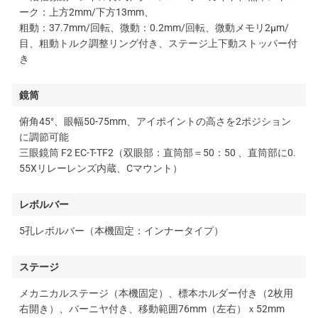
ーク：上方2mm/下方13mm、
粗動：37.7mm/回転、微動：0.2mm/回転、微動メモリ2μm/
目、粗動トルク調整リング付き、ステージ上下動ストッパー付
き
鏡筒
俯角45°、眼幅50-75mm、アイポイントの高さを2ポジション
に調節可能
三眼鏡筒 F2 EC-T-TF2（双眼部：直筒部＝50：50 、直筒部に0.
55Xリレーレンズ内蔵、Cマウント）
レボルバー
5孔レボルバー（本機固定：インナータイプ）
ステージ
メカニカルステージ（本機固定）、標本ホルダー付き（2枚用
右開き）、バーニヤ付き、移動範囲76mm（左右）ｘ52mm