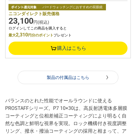
バードウォッチングにおすすめの双眼鏡
ニコンダイレクト販売価格
23,100
円(税込)
ログインしてこの商品を購入すると
2,310
最大
円分のポイント
プレゼント
購入はこちら
製品の付属品はこちら
バランスのとれた性能でオールラウンドに使える
PROSTAFFシリーズ。P7 10×30は、高反射誘電体多層膜
コーティングと位相差補正コーティングにより明るく自
然な色調と鮮明な視界を実現。ロック機構付き視度調整
リング、撥水・撥油コーティングの採用と相まって、ア