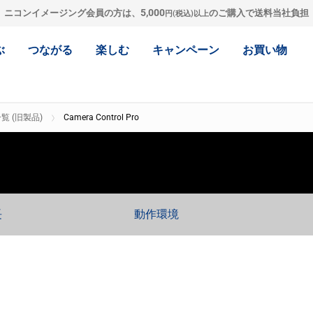
5,000
ニコンイメージング会員の方は、
のご購入で送料当社負担
円(税込)以上
ぶ
つながる
楽しむ
キャンペーン
お買い物
 (旧製品)
Camera Control Pro
長
動作環境