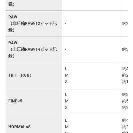
録）
RAW
（非圧縮RAW/12ビット記
-
約25.
録）
RAW
（非圧縮RAW/14ビット記
-
約32.
録）
L
約46.
TIFF（RGB）
M
約26.
S
約12.
L
約8.0
FINE※5
M
約5.1
S
約2.7
L
約4.1
NORMAL※5
M
約2.6