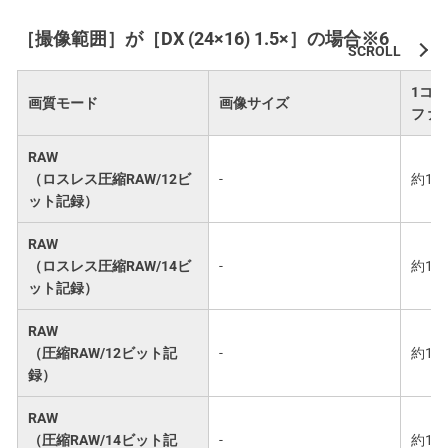
［撮像範囲］が［DX (24×16) 1.5×］の場合※6
1コ
画質モード
画像サイズ
ファ
RAW
（ロスレス圧縮RAW/12ビ
-
約14.
ット記録）
RAW
（ロスレス圧縮RAW/14ビ
-
約18.
ット記録）
RAW
（圧縮RAW/12ビット記
-
約13.
録）
RAW
（圧縮RAW/14ビット記
-
約16.