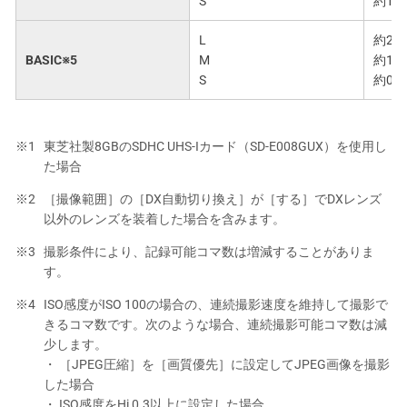
S
約1.4
L
約2.0
BASIC※5
M
約1.3
S
約0.7
東芝社製8GBのSDHC UHS-Iカード（SD-E008GUX）を使用し
た場合
［撮像範囲］の［DX自動切り換え］が［する］でDXレンズ
以外のレンズを装着した場合を含みます。
撮影条件により、記録可能コマ数は増減することがありま
す。
ISO感度がISO 100の場合の、連続撮影速度を維持して撮影で
きるコマ数です。次のような場合、連続撮影可能コマ数は減
少します。
・ ［JPEG圧縮］を［画質優先］に設定してJPEG画像を撮影
した場合
・ ISO感度をHi 0.3以上に設定した場合