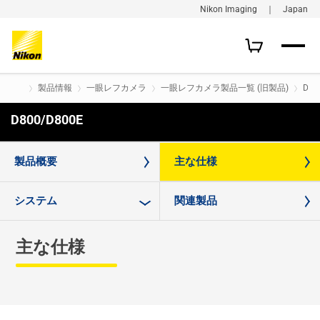
Nikon Imaging ｜ Japan
製品情報
一眼レフカメラ
一眼レフカメラ製品一覧 (旧製品)
D80
D800/D800E
購入はこちら
製品概要
主な仕様
システム
関連製品
主な仕様