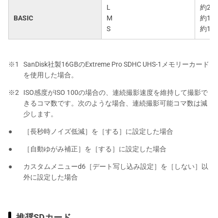
L
約2.7
BASIC
M
約1.9
S
約1.0
SanDisk社製16GBのExtreme Pro SDHC UHS-1メモリーカード
を使用した場合。
ISO感度がISO 100の場合の、連続撮影速度を維持して撮影で
きるコマ数です。次のような場合、連続撮影可能コマ数は減
少します。
［長秒時ノイズ低減］を［する］に設定した場合
［自動ゆがみ補正］を［する］に設定した場合
カスタムメニューd6［デート写し込み設定］を［しない］以
外に設定した場合
推奨SDカード