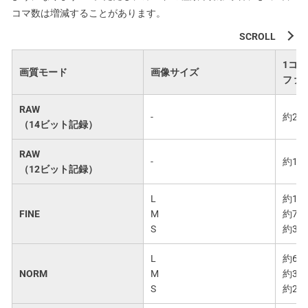
コマ数は増減することがあります。
1コ
画質モード
画像サイズ
ファ
RAW
-
約23.
（14ビット記録）
RAW
-
約19.
（12ビット記録）
L
約12.
FINE
M
約7.4
S
約3.8
L
約6.3
NORM
M
約3.8
S
約2.0