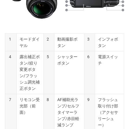
1
モードダイ
2
動画撮影ボ
3
インフォボ
ヤル
タン
タン
4
露出補正ボ
5
シャッター
6
電源スイッ
タン/絞り
ボタン
チ
変更ボタ
ン/フラッ
シュ調光補
正ボタン
7
リモコン受
8
AF補助光ラ
9
フラッシュ
光部（前
ンプ/セルフ
取り付け部
面）
タイマーラ
（アクセサ
ンプ/赤目軽
リーシュ
減ランプ
ー）