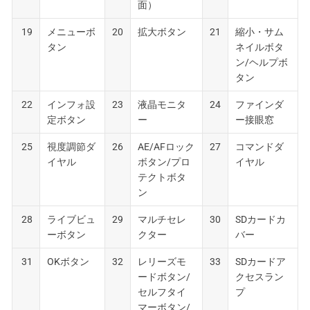
面）
19
メニューボ
20
拡大ボタン
21
縮小・サム
タン
ネイルボタ
ン/ヘルプボ
タン
22
インフォ設
23
液晶モニタ
24
ファインダ
定ボタン
ー
ー接眼窓
25
視度調節ダ
26
AE/AFロック
27
コマンドダ
イヤル
ボタン/プロ
イヤル
テクトボタ
ン
28
ライブビュ
29
マルチセレ
30
SDカードカ
ーボタン
クター
バー
31
OKボタン
32
レリーズモ
33
SDカードア
ードボタン/
クセスラン
セルフタイ
プ
マーボタン/