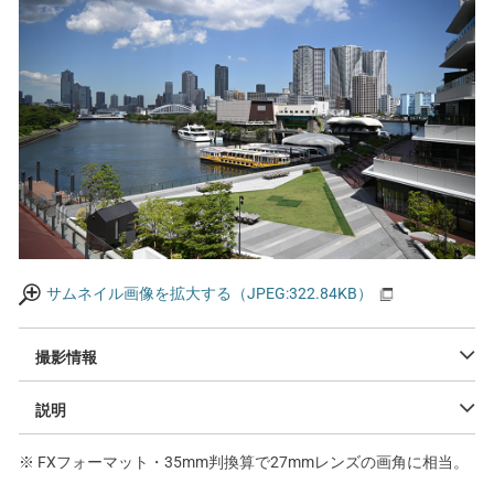
サムネイル画像を拡大する（JPEG:322.84KB）
撮影情報
説明
※ FXフォーマット・35mm判換算で27mmレンズの画角に相当。