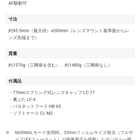
AF駆動可
寸法
約95.5mm（最大径）×203mm（レンズマウント基準面からレ
ンズ先端まで）
質量
約1570g（三脚座を含む）、約1480g（三脚座なし）
付属品
・77mmスプリング式レンズキャップ LC-77
・裏ぶた LF-4
・バヨネットフード HB-65
・ソフトケース CL-M2
NORMALモード使用時。35mmフィルムサイズ相当（フルサ
イズ/FXフォーマット）の撮像素子を搭載したデジタル一眼