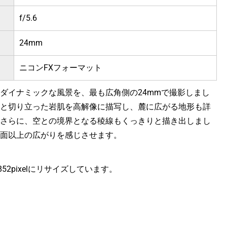
f/5.6
24mm
ニコンFXフォーマット
ダイナミックな風景を、最も広角側の24mmで撮影しまし
と切り立った岩肌を高解像に描写し、麓に広がる地形も詳
さらに、空との境界となる稜線もくっきりと描き出しまし
面以上の広がりを感じさせます。
×852pixelにリサイズしています。