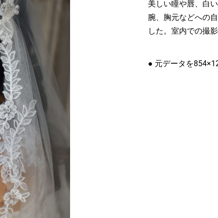
美しい瞳や唇、白い
腕、胸元などへの自
した。室内での撮影
● 元データを854×