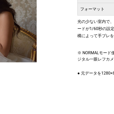
フォーマット
光の少ない室内で、
ードが1/60秒の設
構によって手ブレを
※ NORMALモ
ジタル一眼レフカメ
● 元データを1280