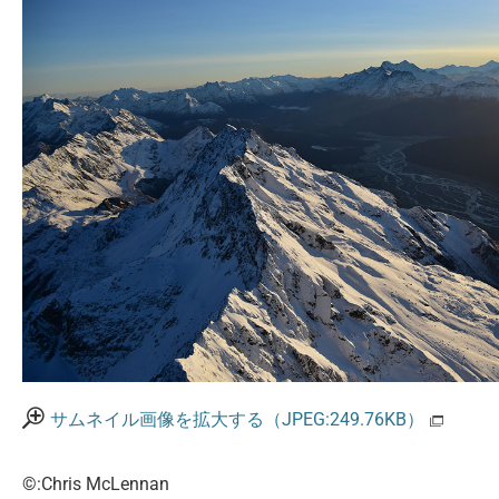
サムネイル画像を拡大する（JPEG:249.76KB）
©:Chris McLennan