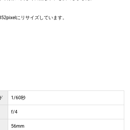
×852pixelにリサイズしています。
ド
1/60秒
f/4
56mm