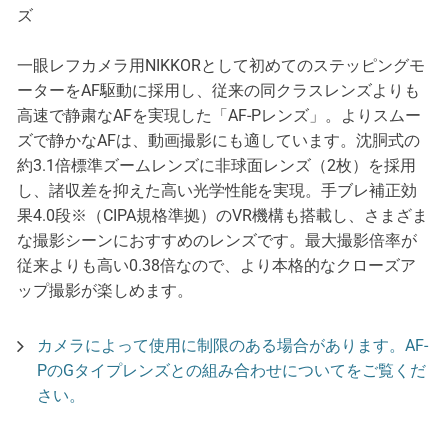
ズ
一眼レフカメラ用NIKKORとして初めてのステッピングモ
ーターをAF駆動に採用し、従来の同クラスレンズよりも
高速で静粛なAFを実現した「AF-Pレンズ」。よりスムー
ズで静かなAFは、動画撮影にも適しています。沈胴式の
約3.1倍標準ズームレンズに非球面レンズ（2枚）を採用
し、諸収差を抑えた高い光学性能を実現。手ブレ補正効
果4.0段※（CIPA規格準拠）のVR機構も搭載し、さまざま
な撮影シーンにおすすめのレンズです。最大撮影倍率が
従来よりも高い0.38倍なので、より本格的なクローズア
ップ撮影が楽しめます。
カメラによって使用に制限のある場合があります。AF-
PのGタイプレンズとの組み合わせについてをご覧くだ
さい。