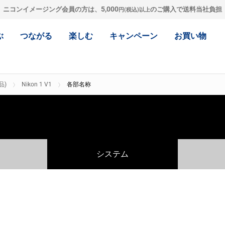
5,000
ニコンイメージング会員の方は、
のご購入で送料当社負担
円(税込)以上
ぶ
つながる
楽しむ
キャンペーン
お買い物
品)
Nikon 1 V1
各部名称
システム