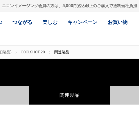
5,000
ニコンイメージング会員の方は、
のご購入で送料当社負担
円(税込)以上
ぶ
つながる
楽しむ
キャンペーン
お買い物
旧製品)
COOLSHOT 20
関連製品
関連製品