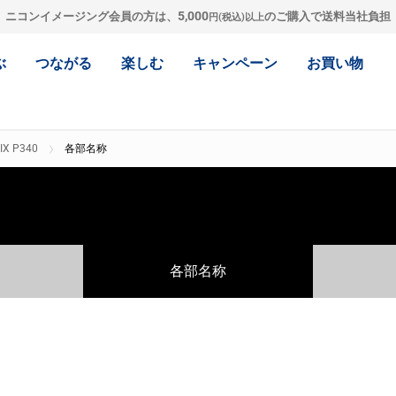
5,000
ニコンイメージング会員の方は、
のご購入で送料当社負担
円(税込)以上
ぶ
つながる
楽しむ
キャンペーン
お買い物
IX P340
各部名称
各部名称