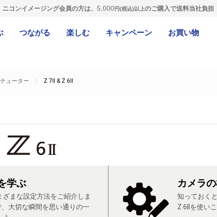
5,000
ニコンイメージング会員の方は、
のご購入で送料当社負担
円(税込)以上
ぶ
つながる
楽しむ
キャンペーン
お買い物
チューター
Z 7II & Z 6II
を学ぶ
カメラの
まざまな設定方法をご紹介しま
知っておくと便
Z 6IIで、大切な瞬間を思い通りの一
Z 6IIを使