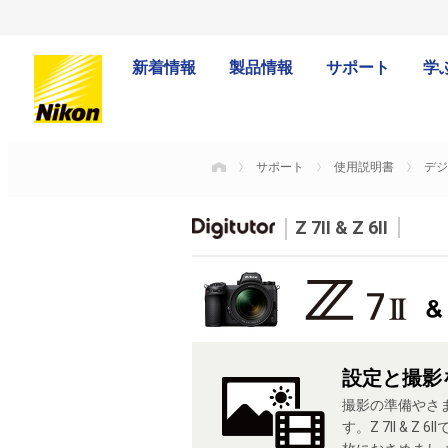
新着情報
製品情報
サポート
学
サポート
使用説明書
デジ
HOME
Z 7II & Z 6II
設定と撮影
撮影の準備やさ
す。Z 7II & 