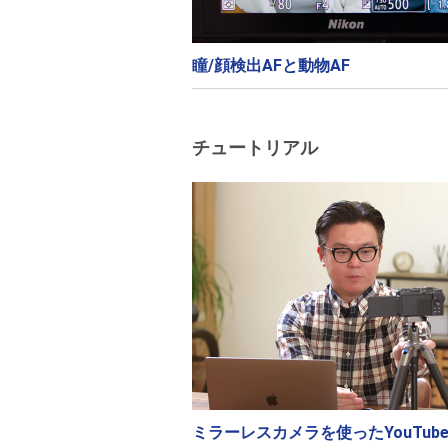
瞳/顔検出AFと動物AF
チュートリアル
ミラーレスカメラを使ったYouTub