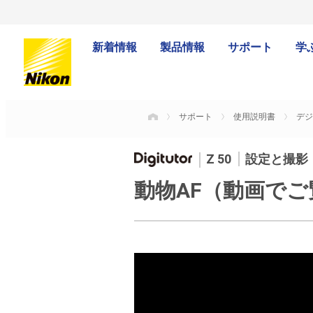
新着情報
製品情報
サポート
学
サポート
使用説明書
デジ
HOME
Z 50
設定と撮影
動物AF（動画で