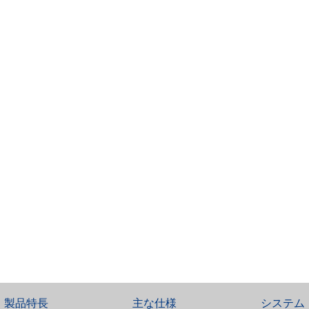
製品特長
主な仕様
システム