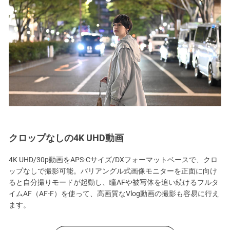
クロップなしの4K UHD動画
4K UHD/30p動画をAPS-Cサイズ/DXフォーマットベースで、クロ
ップなしで撮影可能。バリアングル式画像モニターを正面に向け
ると自分撮りモードが起動し、瞳AFや被写体を追い続けるフルタ
イムAF（AF-F）を使って、高画質なVlog動画の撮影も容易に行え
ます。