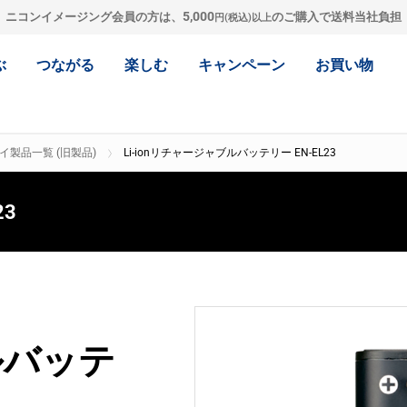
5,000
ニコンイメージング会員の方は、
のご購入で送料当社負担
円(税込)以上
ぶ
つながる
楽しむ
キャンペーン
お買い物
イ製品一覧 (旧製品)
Li-ionリチャージャブルバッテリー EN-EL23
23
ルバッテ