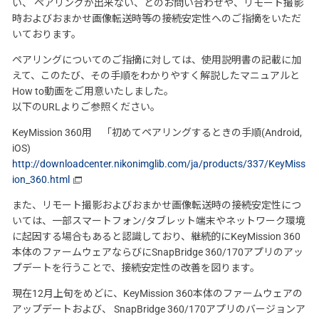
い、 ペアリングが出来ない、とのお問い合わせや、リモート撮影
時およびおまかせ画像転送時等の接続安定性へのご指摘をいただ
いております。
ペアリングについてのご指摘に対しては、使用説明書の記載に加
えて、このたび、その手順をわかりやすく解説したマニュアルと
How to動画をご用意いたしました。
以下のURLよりご参照ください。
KeyMission 360用 「初めてペアリングするときの手順(Android,
iOS)
http://downloadcenter.nikonimglib.com/ja/products/337/KeyMiss
ion_360.html
また、リモート撮影およびおまかせ画像転送時の接続安定性につ
いては、一部スマートフォン/タブレット端末やネットワーク環境
に起因する場合もあると認識しており、継続的にKeyMission 360
本体のファームウェアならびにSnapBridge 360/170アプリのアッ
プデートを行うことで、接続安定性の改善を図ります。
現在12月上旬をめどに、KeyMission 360本体のファームウェアの
アップデートおよび、 SnapBridge 360/170アプリのバージョンア