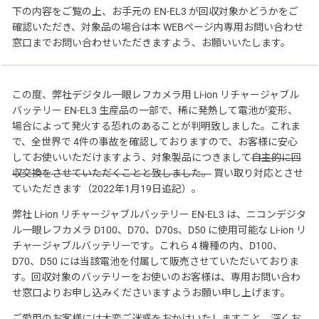
下の内容をご覧の上、お手元の EN-EL3 が回収対象かどうかをご
確認いただき、対象品の場合は本 WEBページ内専用お問い合わせ
窓口までお問い合わせいただきますよう、お願いいたします。
この度、弊社デジタル一眼レフカメラ用 Li-ion リチャージャブル
バッテリー EN-EL3 生産品の一部で、稀に発熱して電池が変形、
場合によって発火する恐れのあることが判明致しました。これま
で、全世界で 4件の事故を確認しておりますので、お客様に安心
してお使いいただけますよう、対象製品につきまして
自主的に回
収交換をさせていただくことと致しました。
買い取り対応とさせ
ていただきます（2022年1月19日追記）。
弊社 Li-ion リチャージャブルバッテリー EN-EL3 は、ニコンデジタ
ル一眼レフカメラ D100、D70、D70s、D50 に使用可能な Li-ion リ
チャージャブルバッテリーです。これら 4 機種の内、D100、
D70、D50 には当該電池を付属して販売させていただいておりま
す。回収対象のバッテリーをお使いのお客様は、専用お問い合わ
せ窓口よりお申し込みくださいますようお願い申し上げます。
ご愛用のお客様には大変ご迷惑をおかけいたしますこと、深くお