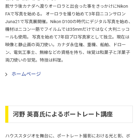
脱サラ後カナダへ渡りオーロラと出会った事をきっかけにNikon
FAで写真を始める。 オーロラを撮り始めて3年目ニコンサロン
Juna21で写真展開催。Nikon D100の時代にデジタル写真を始め、
機材はニコン一筋でフイルムでは35mmだけではなく大判ニッコ
ールも使用。 写真を始めて7年目プロ写真家として独立。現在は
映像と静止画の両刀使い。カナダ永住権、重機、船舶、ドロー
ン、電気工事士、無線などの資格を持ち、味覚は和菓子と洋菓子
両刀使いの甘党。特技は料理。
ホームページ
河野 英喜氏によるポートレート講座
ハウススタジオを舞台に、ポートレート撮影における光と影、ボ