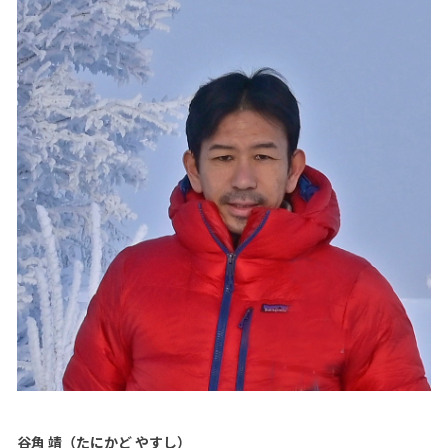
谷角 靖（たにかど やすし）