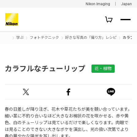
Nikon Imaging ｜ Japan
学ぶ
フォトテクニック
好きな写真の「撮り方」レシピ
カラフ
カラフルなチューリップ
花・植物
春の日差しが降り注ぎ、花木や草花たちが美を競い合っています。
細い茎に不釣り合いなほど大きなお椀状の花を咲かせる、赤や黄
色、白のチューリップは見ているだけで楽しくなります。肉眼で
は見ることのできない大きなボケを演出し、光の扱い次第でより
春の華やかな陽光を写し出します。