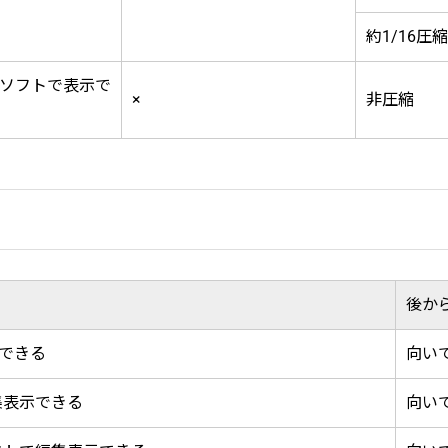
約1/16圧縮
ソフトで表示で
×
非圧縮
後か
表示できる
向い
集表示できる
向い