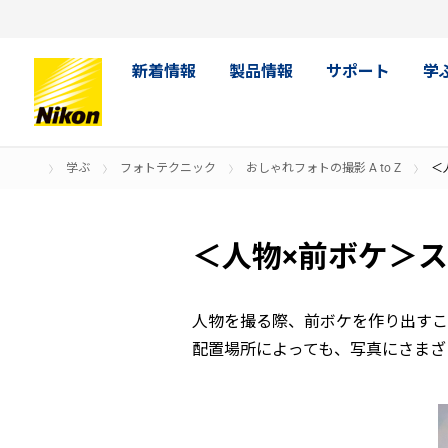
新着情報
製品情報
サポート
学
学ぶ
フォトテクニック
おしゃれフォトの撮影 A to Z
＜
＜人物×前ボケ＞
人物を撮る際、前ボケを作り出すこ
配置場所によっても、写真にさまざ